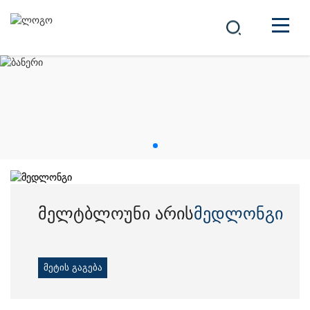
ᲙᲝᲛᲞᲐᲜᲘᲐ
ᲞᲠᲝᲓᲣᲥᲢᲔᲑᲘ
中文
ᲒᲐᲓᲐᲬᲧᲕᲔᲢᲘᲚᲔᲑᲔᲑᲘ
ᲡᲘᲐᲮᲚᲔᲔᲑᲘ
ᲙᲐᲠᲘᲔᲠᲐ
მელტბლოუნი არის
მელტბლოუნი არის
მედლონგი
მედლონგი
მედლონგი
ᲙᲝᲜᲢᲐᲥᲢᲘ
მეტის გაგება
მეტის გაგება