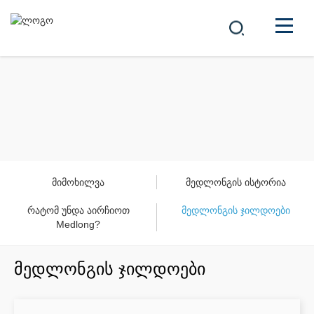
ᲙᲝᲛᲞᲐᲜᲘᲐ
ᲞᲠᲝᲓᲣᲥᲢᲔᲑᲘ
中文
ᲒᲐᲓᲐᲬᲧᲕᲔᲢᲘᲚᲔᲑᲔᲑᲘ
ᲡᲘᲐᲮᲚᲔᲔᲑᲘ
მიმოხილვა
მედლონგის ისტორია
რატომ უნდა აირჩიოთ
ᲙᲐᲠᲘᲔᲠᲐ
მედლონგის ჯილდოები
Medlong?
ᲙᲝᲜᲢᲐᲥᲢᲘ
მედლონგის ჯილდოები