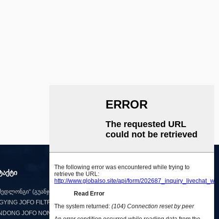
ტაქტი
„მედლონგი“ (გუანჯოუ) ჰოლდინგ კომპანია
YING JOFO FILTRATION TECHNOLOGY CO., LTD.
NDONG JOFO NONWOVEN CO., LTD.