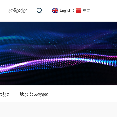
ᲙᲝᲜᲢᲐᲥᲢᲘ
中文
English
ოჭკო
სხვა მასალები