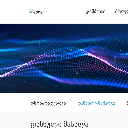
ᲙᲝᲛᲞᲐᲜᲘᲐ
ᲞᲠᲝᲓ
დნობადი უქსოვი
დაწნული ნაქსოვი
დაწნული მასალა