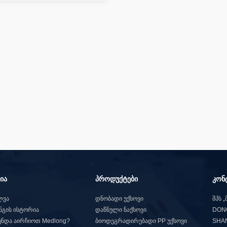
ია
პროდუქტები
კონ
ლვა
დნობადი უქსოვი
შპს 
გის ისტორია
დაწნული ნაქსოვი
DONG
უნდა აირჩიოთ Medlong?
ბიოდეგრადირებადი PP უქსოვი
SHA