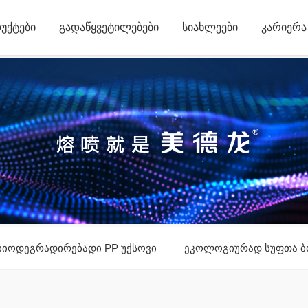
ᲣᲥᲢᲔᲑᲘ
ᲒᲐᲓᲐᲬᲧᲕᲔᲢᲘᲚᲔᲑᲔᲑᲘ
ᲡᲘᲐᲮᲚᲔᲔᲑᲘ
ᲙᲐᲠᲘᲔᲠᲐ
ბიოდეგრადირებადი PP უქსოვი
ეკოლოგიურად სუფთა ბ