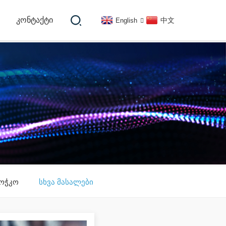
ᲙᲝᲜᲢᲐᲥᲢᲘ
中文
English
ოჭკო
სხვა მასალები