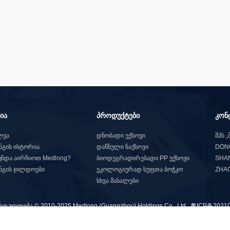
ია
პროდუქტები
კონ
ლვა
დნობადი უქსოვი
შპს 
გის ისტორია
დაწნული ნაქსოვი
DONG
უნდა აირჩიოთ Medlong?
ბიოდეგრადირებადი PP უქსოვი
SHA
გის ჯილდოები
ეკოლოგიურად სუფთა ბოჭკო
ZHAO
სხვა მასალები
ო უფლება © 2010-2025 Medlong (Guangzhou) Holdings Co., Ltd.
粤ICP备20210
ს მემბრანის მასალა
,
უქსოვი
,
უნივერსალური ბაღის ქსოვილი
,
ჰაერის ფილ
ბა
,
ყველა პროდუქტი